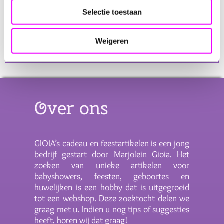
✔ Direct klaar om mee te spelen
Selectie toestaan
Kleuren:
Groen, geel en oranje (assorti geleverd)
Afmetingen:
13 x 4,5 x 4 cm
Weigeren
Materiaal:
Hoogwaardig en duurzaam kunststof
Over ons
GIOIA’s cadeau en feestartikelen is een jong
bedrijf gestart door Marjolein Gioia. Het
zoeken van unieke artikelen voor
babyshowers, feesten, geboortes en
huwelijken is een hobby dat is uitgegroeid
tot een webshop. Deze zoektocht delen we
graag met u. Indien u nog tips of suggesties
heeft, horen wij dat graag!