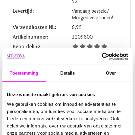
52
Levertijd:
Vandaag besteld?
Morgen verzonden!
Verzendkosten NL:
6,95
Artikelnummer:
1209800
Beoordeling:
Omschrijving
Reviews
Toestemming
Details
Over
Op zoek naar een originele
uitdeeltraktatie voor een
kinderfeestje
of jungle themafeest? Dit vrolijke
Deze website maakt gebruik van cookies
blaaspijpje in krokodilvorm
zorgt gegarandeerd voor
We gebruiken cookies om inhoud en advertenties te
lachende gezichten!
personaliseren, om functies voor sociale media aan te
bieden en om ons websiteverkeer te analyseren. Ook
Dit kleurrijke blaasspel is niet alleen leuk, maar ook
delen we informatie over uw gebruik van onze site met
uitdagend. Kinderen plaatsen de kleine oog-balletjes in
het mandje van de krokodil en proberen ze omhoog te
onze partners voor sociale media, adverteren en