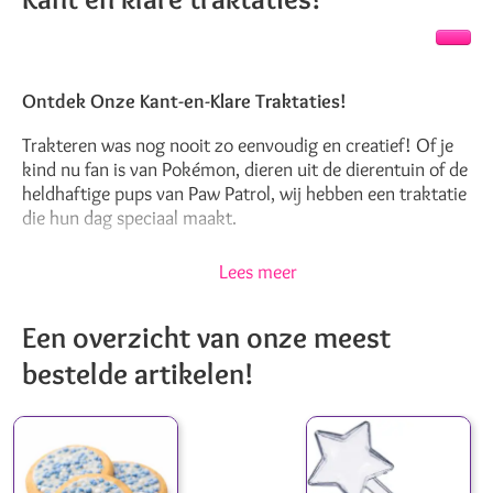
Ontdek Onze Kant-en-Klare Traktaties!
Trakteren was nog nooit zo eenvoudig en creatief! Of je
kind nu fan is van Pokémon, dieren uit de dierentuin of de
heldhaftige pups van Paw Patrol, wij hebben een traktatie
die hun dag speciaal maakt.
Stel je voor: kleurrijke Pokémon traktaties, gevuld met de
Lees meer
zoetste Pokémon snoepjes, of een mix van zachte
spekken gecombineerd met een leuk 'steen, papier,
Een overzicht van onze meest
schaar' speeltje. Voor de kleine superhelden hebben we
chipswikkels die je kunt personaliseren met hun favoriete
bestelde artikelen!
held of zelfs met hun eigen foto! En voor de
dierenliefhebbers? Een dierentuin traktatie die zowel
heerlijk als educatief is.
Elke traktatie is zorgvuldig samengesteld om zowel de