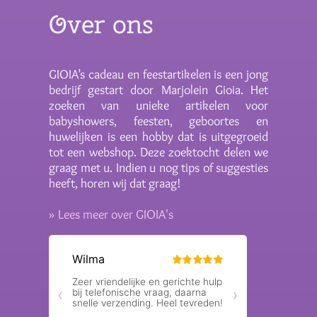
verzenden onze balloncreaties niet, om de kwaliteit en
Over ons
het unieke karakter te waarborgen.
Interesse in een persoonlijke balloncreatie? Neem gerust
contact op via
info@gioiascadeau.nl
en laten we samen
GIOIA’s cadeau en feestartikelen is een jong
iets moois creëren.
bedrijf gestart door Marjolein Gioia. Het
zoeken van unieke artikelen voor
babyshowers, feesten, geboortes en
huwelijken is een hobby dat is uitgegroeid
tot een webshop. Deze zoektocht delen we
graag met u. Indien u nog tips of suggesties
heeft, horen wij dat graag!
» Lees meer over GIOIA's