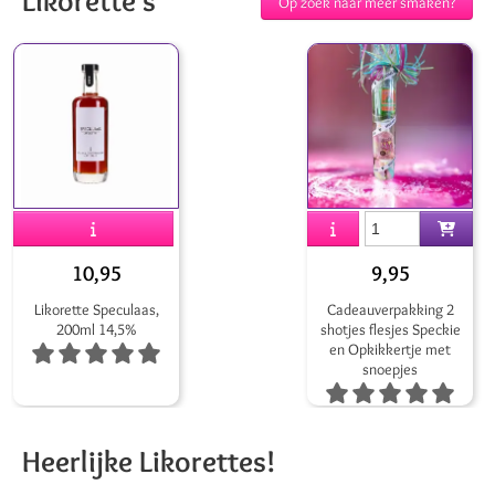
Likorette's
Op zoek naar meer smaken?
Maak je thee-ervaring compleet met onze selectie aan
accessoires. Of je nu zoekt naar een klassieke theepot,
een sfeervol theelichtje of een handig thee-ei, wij hebben
wat je nodig hebt. Geniet solo of deel een moment van
samenzijn met een heerlijk kopje thee.
10,95
9,95
Likorette Speculaas,
Cadeauverpakking 2
200ml 14,5%
shotjes flesjes Speckie
en Opkikkertje met
snoepjes
Heerlijke Likorettes!