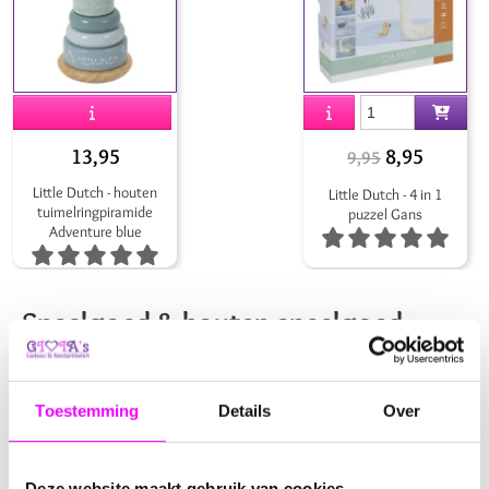
13,95
8,95
9,95
Little Dutch - houten
Little Dutch - 4 in 1
tuimelringpiramide
puzzel Gans
Adventure blue
Speelgoed & houten speelgoed
Speelgoed & Houten Wonderen
Toestemming
Details
Over
Speelgoed heeft de magische kracht om kinderfantasieën
tot leven te brengen, en in onze collectie vind je speeltjes
Deze website maakt gebruik van cookies