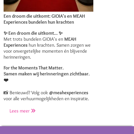
E
g
Een droom die uitkomt: GIOIA's en MEAH
s
Experiences bundelen hun krachten
z
b
✨ Een droom die uitkomt... ✨
w
Met trots bundelen GIOIA's en
MEAH
b
Experiences
hun krachten. Samen zorgen we
p
voor onvergetelijke momenten én blijvende
Unieke Balloncreaties, Speciaal voor Jou
herinneringen.
Bij Gioia's Cadeau geloven we dat elke balloncreatie een
For the Moments That Matter.
bijzonder verhaal vertelt. Daarom maken we elke ballon
Samen maken wij herinneringen zichtbaar.
met aandacht voor detail en volledig naar jouw wens.
❤️
Samen bespreken we alle aspecten: kleurkeuze, vulling
met helium of lucht, voor wie de verrassing bedoeld is, en
📸 Benieuwd? Volg ook
@meahexperiences
natuurlijk de gelegenheid. Elke creatie wordt met liefde
voor alle verhuurmogelijkheden en inspiratie.
en passie vervaardigd, speciaal voor dat ene unieke
Lees meer
moment.
Zodra jouw balloncreatie gereed is, nemen we contact
met je op zodat je deze kunt komen ophalen. Let wel: we