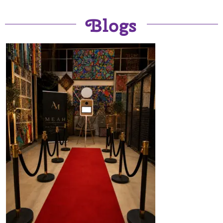
Blogs
A