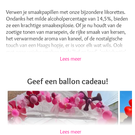
Verwen je smaakpapillen met onze bijzondere likorettes.
Ondanks het milde alcoholpercentage van 14,5%, bieden
ze een krachtige smaakexplosie. Of je nu houdt van de
zoetige tonen van marsepein, de rijke smaak van kersen,
het verwarmende aroma van kaneel, of de nostalgische
touch van een Haags hopje, er is voor elk wat wils. Ook
met onze unieke smaken zoals 'lief en leed', 'opkickertje',
'speckie', 'kraamanijs' en 'rumbonen', zul je aangenaam
Lees meer
verrast zijn. Neem een slokje en laat je meevoeren op een
smaakavontuur!
Geef een ballon cadeau!
Lees meer