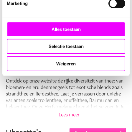
Marketing
gram
Heerlijke (Biologische) thee
Alles toestaan
speciaal voor jou!
Selectie toestaan
Hier vind je alle thee artikelen!
Weigeren
Duik in Onze Wereld van Thee
Ontdek op onze website de rijke diversiteit van thee: van
bloemen- en kruidenmengsels tot exotische blends zoals
strandthee en liefdesthee. Laat je verrassen door unieke
varianten zoals trollenthee, knuffelthee, Bai mu dan en
heksenthee. Onze Herfstmelange brengt het seizoen in je
kopje, terwijl onze bloeiende thee een waar spektakel
Lees meer
biedt - zie hoe een prachtig bloemenboeket ontvouwt bij
contact met water.