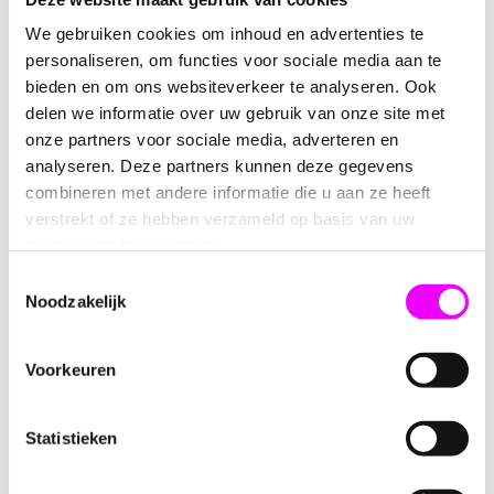
die zowel leuk als leerzaam zijn. In het bijzonder is ons
houten speelgoed een tijdloze favoriet. Gemaakt van
We gebruiken cookies om inhoud en advertenties te
duurzame materialen, combineert het traditionele charme
personaliseren, om functies voor sociale media aan te
met moderne ontwerpen, wat zorgt voor urenlang
Lees meer
bieden en om ons websiteverkeer te analyseren. Ook
speelplezier en stimuleert tegelijkertijd de creativiteit en
delen we informatie over uw gebruik van onze site met
motorische vaardigheden van het kind. Duik in een wereld
onze partners voor sociale media, adverteren en
waar eenvoud en verbeelding samenkomen.
analyseren. Deze partners kunnen deze gegevens
combineren met andere informatie die u aan ze heeft
verstrekt of ze hebben verzameld op basis van uw
gebruik van hun diensten.
Toestemmingsselectie
Noodzakelijk
4,95
2,75
Voorkeuren
Maak Thuis de Perfecte
Ontdek de Kunst van het
Golden Milk Kurkuma
Loslaten met Onze
Statistieken
Latte met Onze
"Loslaten" Thee 50-gram
Biologische
Biologisch
Specerijenmelange 75