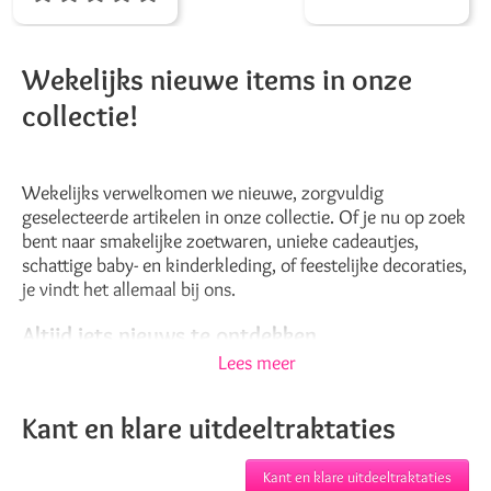
volgen op
Facebook
,
Instagram
en
TikTok
. Want onthoud,
het is pas écht feest als je bij GIOIA's bent geweest!
Wekelijks nieuwe items in onze
collectie!
Wekelijks verwelkomen we nieuwe, zorgvuldig
geselecteerde artikelen in onze collectie. Of je nu op zoek
bent naar smakelijke zoetwaren, unieke cadeautjes,
schattige baby- en kinderkleding, of feestelijke decoraties,
je vindt het allemaal bij ons.
Altijd iets nieuws te ontdekken
Lees meer
Onze voortdurend wisselende voorraad zorgt ervoor dat
je altijd iets nieuws en verrassends ontdekt. Laat je
Kant en klare uitdeeltraktaties
inspireren door onze veelzijdigheid en maak elk moment
speciaal met de unieke items van GIOIA’s!
Kant en klare uitdeeltraktaties