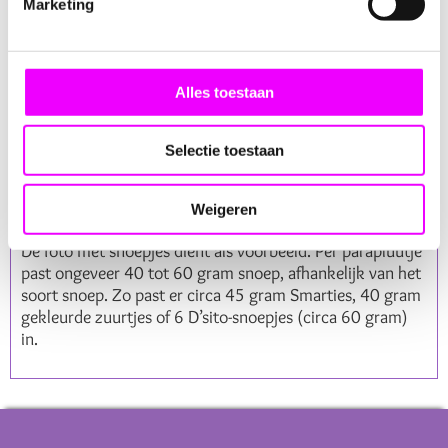
Marketing
Materiaal:
Plexi
Afmetingen:
10 cm (hoogte) x 7 cm (breedte)
Kleur:
Transparant
Alles toestaan
Inhoud:
Exclusief snoepjes en sticker
Wacht niet langer en bestel vandaag nog jouw
Plexi
Selectie toestaan
Paraplu Snoephouder
! Geniet van de heerlijke snoepjes
(exclusief) en breng een lach op het gezicht van iemand
die je dierbaar is met de grappige sticker
Aju Paraplu
.
Weigeren
De foto met snoepjes dient als voorbeeld. Per parapluutje
past ongeveer 40 tot 60 gram snoep, afhankelijk van het
soort snoep. Zo past er circa 45 gram Smarties, 40 gram
gekleurde zuurtjes of 6 D’sito-snoepjes (circa 60 gram)
in.