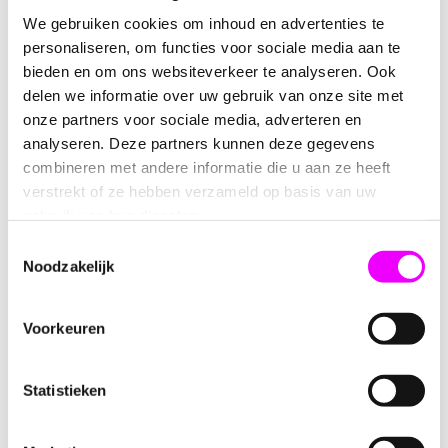
kopen of als een attent presentje voor een speciaal
We gebruiken cookies om inhoud en advertenties te
iemand, deze snoephouder zal zeker een glimlach op
personaliseren, om functies voor sociale media aan te
ieders gezicht toveren.
bieden en om ons websiteverkeer te analyseren. Ook
delen we informatie over uw gebruik van onze site met
Personalisatie
onze partners voor sociale media, adverteren en
Om het geheel nog persoonlijker te maken, hebben we de
analyseren. Deze partners kunnen deze gegevens
optie om een leuke sticker (sticker is exclusief) met de
combineren met andere informatie die u aan ze heeft
tekst
Aju Paraplu ik ga naar de basisschool
toe te
verstrekt of ze hebben verzameld op basis van uw
voegen aan de paraplu. Deze grappige en speelse sticker
gebruik van hun diensten.
voegt een vleugje humor toe aan het cadeau.
Toestemmingsselectie
Noodzakelijk
Geschikt voor elke gelegenheid
Of je nu een verjaardag, bruiloft, babyshower of een
Voorkeuren
andere feestelijke gelegenheid viert, de Plexi Paraplu
Snoephouder is altijd een hit. Het biedt niet alleen
heerlijke snoepjes, maar ook een uniek en charmant
Statistieken
cadeau-idee.
Productdetails