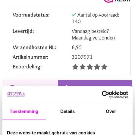
Voorraadstatus:
Aantal op voorraad:
140
Levertijd:
Vandaag besteld?
Maandag verzonden
Verzendkosten NL:
6,95
Artikelnummer:
3207971
Beoordeling:
Omschrijving
Reviews
Plexi Paraplu Snoephouder
Toestemming
Details
Over
Onze
Plexi Paraplu Snoephouder
is niet alleen een
lekkernij, maar ook een
leuke
en
originele
manier om
Deze website maakt gebruik van cookies
snoepjes cadeau te geven. Of je het nu voor jezelf wilt