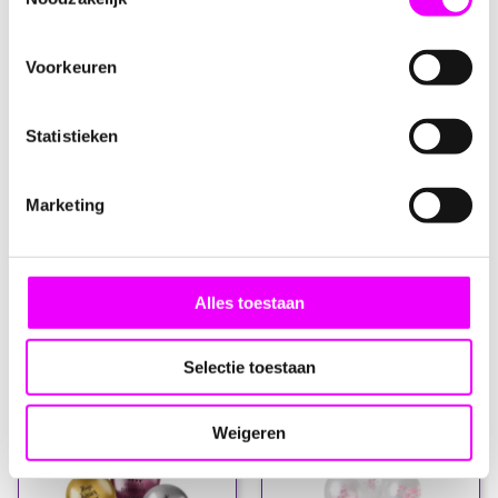
3,25
1,95
Voorkeuren
Knoopballonen ROOD 3 meter
Ballon metallic GROEN 10 stuks
Statistieken
Marketing
Alles toestaan
1,95
1,95
Selectie toestaan
Ballon metallic PAARS 10 stuks
Ballon metallic GEEL 10 stuks
Weigeren