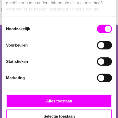
📞 Neem gerust vrijblijvend contact met ons op. Wij denken
combineren met andere informatie die u aan ze heeft
graag met je mee om jouw feest onvergetelijk te maken.
verstrekt of ze hebben verzameld op basis van uw
gebruik van hun diensten.
Toestemmingsselectie
Noodzakelijk
Over ons
Voorkeuren
GIOIA’s cadeau en feestartikelen is een jong
Statistieken
bedrijf gestart door Marjolein Gioia. Het
zoeken van unieke artikelen voor
babyshowers, feesten, geboortes en
Marketing
huwelijken is een hobby dat is uitgegroeid
tot een webshop. Deze zoektocht delen we
graag met u. Indien u nog tips of suggesties
heeft, horen wij dat graag!
Alles toestaan
» Lees meer over GIOIA's
Selectie toestaan