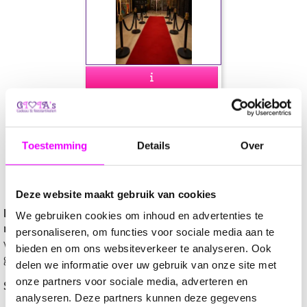
0,00
Photobooth huren – Maak van
ieder moment een blijvende
Toestemming
Details
Over
herinnering
Deze website maakt gebruik van cookies
Ieder feest verdient herinneringen die een leven lang
We gebruiken cookies om inhoud en advertenties te
meegaan.
Met onze professionele Photobooth zorgen wij
personaliseren, om functies voor sociale media aan te
voor een unieke belevenis én prachtige fotostrips die jouw
bieden en om ons websiteverkeer te analyseren. Ook
gasten mee naar huis nemen.
delen we informatie over uw gebruik van onze site met
onze partners voor sociale media, adverteren en
Samen maken wij herinneringen zichtbaar.
analyseren. Deze partners kunnen deze gegevens