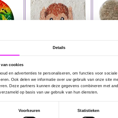
Details
 van cookies
5,95
ud en advertenties te personaliseren, om functies voor social
oog Emoji
Omkeerbare Aap Emoji
Omkeerba
eren. Ook delen we informatie over uw gebruik van onze site me
fde - Perfect
Applicatie: Speels & Veelzijdig -
Applicatie:
eren. Deze partners kunnen deze gegevens combineren met ande
satie
Eenvoudig te Bevestigen
en-Half De
 verzameld op basis van uw gebruik van hun diensten.
Voorkeuren
Statistieken