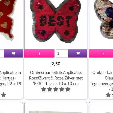
2,50
pplicatie in
Omkeerbare Strik Applicatie:
Omkeerbare 
 Hartjes -
Roze/Zwart & Roze/Zilver met
Blau
gen, 22 x 19
'BEST' Tekst - 10 x 10 cm
Tegenoverges
- 