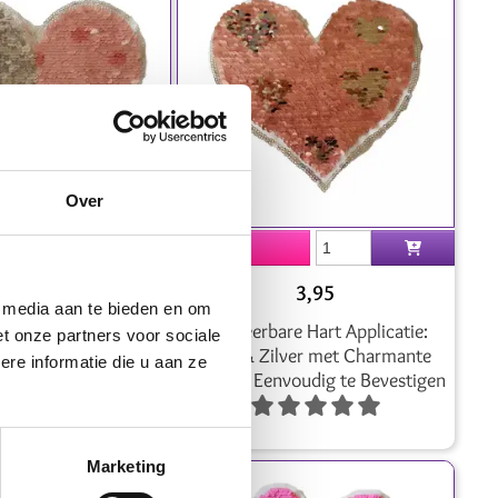
Over
3,95
3,95
e media aan te bieden en om
re Zilveren Hart
Omkeerbare Hart Applicatie:
t onze partners voor sociale
 Roze Stippen & Half-
Roze & Zilver met Charmante
re informatie die u aan ze
sign - Makkelijk te
Hartjes - Eenvoudig te Bevestigen
Naaien
Marketing