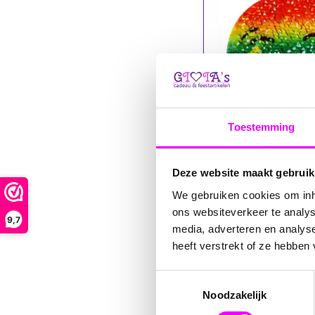
Toestemming
Deze website maakt gebruik
2,95
We gebruiken cookies om inho
Omkeerbare Regenb
ons websiteverkeer te analys
9,7
Applicatie: Lach & Lie
media, adverteren en analys
voor Personali
heeft verstrekt of ze hebben
Toestemmingsselectie
Noodzakelijk