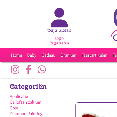
Mijn Gioia's
Login
Registreren
Home
Baby
Cadeau
Dranken
Feestartikelen
Fe
Categoriën
Applicatie
Cellofaan zakken
Crea
Diamond Painting