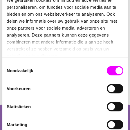
We gebruiken cookies om inhoud en advertenties te
personaliseren, om functies voor sociale media aan te
bieden en om ons websiteverkeer te analyseren. Ook
delen we informatie over uw gebruik van onze site met
onze partners voor sociale media, adverteren en
analyseren. Deze partners kunnen deze gegevens
combineren met andere informatie die u aan ze heeft
verstrekt of ze hebben verzameld op basis van uw
gebruik van hun diensten.
0,89
1,95
Toestemmingsselectie
Noodzakelijk
Cadeau tasjes karton - DIVERSE
Feestartikelen - thema boerderij:
KLEUREN
Uitdeelzakjes 8 - stuks
Voorkeuren
Statistieken
Over ons
Marketing