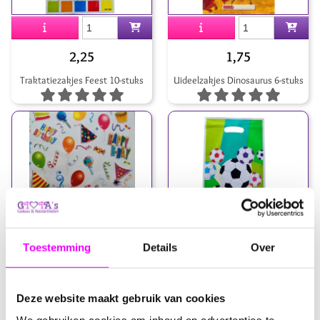
2,25
1,75
Traktatiezakjes Feest 10-stuks
Uideelzakjes Dinosaurus 6-stuks
Toestemming
Details
Over
2,25
2,25
Uitdeel tasjes - traktatietasjes
Uitdeeltasjes - traktatietasjes
feest 10-stuks
voetbal 10-stuks
Deze website maakt gebruik van cookies