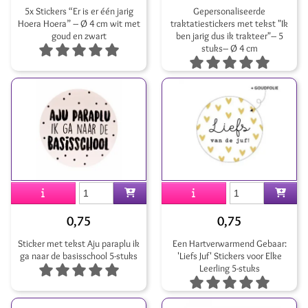
5x Stickers “Er is er één jarig
Gepersonaliseerde
Hoera Hoera” – Ø 4 cm wit met
traktatiestickers met tekst "Ik
goud en zwart
ben jarig dus ik trakteer"– 5
stuks– Ø 4 cm
0,75
0,75
Sticker met tekst Aju paraplu ik
Een Hartverwarmend Gebaar:
ga naar de basisschool 5-stuks
'Liefs Juf' Stickers voor Elke
Leerling 5-stuks