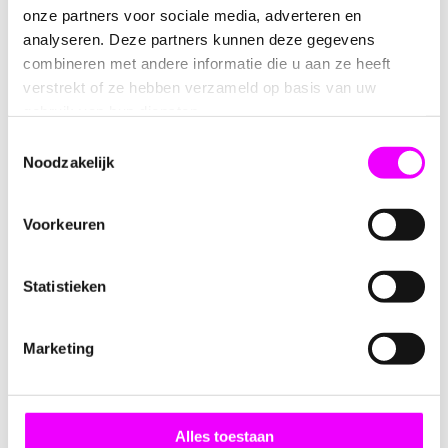
Sticker met tekst Lockdown met
Sticker met tekst Liefdesbrief
onze partners voor sociale media, adverteren en
jou 5-stuksØ 40mm
wit-zwart-roze 5 stuks Ø 40mm
analyseren. Deze partners kunnen deze gegevens
combineren met andere informatie die u aan ze heeft
verstrekt of ze hebben verzameld op basis van uw
gebruik van hun diensten.
Toestemmingsselectie
Noodzakelijk
Voorkeuren
0,75
0,75
Statistieken
Sticker met tekst Er is er maar
Sticker met tekst Dit pakje is
een zoals jij. 5-stuks - Ø 40mm
voor jou 5-stuks - Ø 40mm
Marketing
Alles toestaan