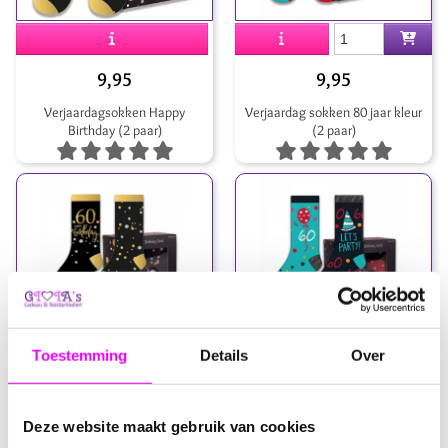
9,95
9,95
Verjaardagsokken Happy
Verjaardag sokken 80 jaar kleur
Birthday (2 paar)
(2 paar)
Toestemming
Details
Over
9,95
9,95
Verjaardag sokken 60 jaar goud
Verjaardag sokken 60 jaar kleur
Deze website maakt gebruik van cookies
(2 paar)
(2 paar)