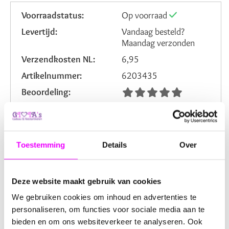
Voorraadstatus:
Op voorraad
Levertijd:
Vandaag besteld?
Maandag verzonden
Verzendkosten NL:
6,95
Artikelnummer:
6203435
Beoordeling:
Omschrijving
Reviews
Toestemming
Details
Over
Deze set van 10 ballonnen van 12 inch (±30 cm) is
uitgevoerd in de kleuren rood, lichtblauw en donkerblauw
Deze website maakt gebruik van cookies
en bedrukt met speelse honden- en kattenpootjes,
stippen en botjes. De vrolijke dierenprint maakt deze
We gebruiken cookies om inhoud en advertenties te
ballonnen perfect voor een dierenfeestje, verjaardag of
personaliseren, om functies voor sociale media aan te
themafeest met honden en katten.
bieden en om ons websiteverkeer te analyseren. Ook