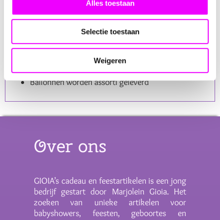
Geschikt voor lucht: Ja
Alles toestaan
Extra: Geschikt voor High Float behandeling
Selectie toestaan
Materiaal: Latex
Weigeren
Certificering: ISO- en TÜV-gecertificeerd
Ballonnen worden assorti geleverd
Over ons
GIOIA’s cadeau en feestartikelen is een jong
bedrijf gestart door Marjolein Gioia. Het
zoeken van unieke artikelen voor
babyshowers, feesten, geboortes en