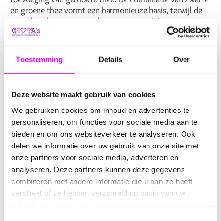
en groene thee vormt een harmonieuze basis, terwijl de
gerookte thee, roos, zoethout, en natuurlijk aroma
zorgen voor een complexe, maar heerlijk volle smaak.
Een Unieke Samenstelling van Ingrediënten
Toestemming
Details
Over
De magie van Trollen Thee ligt in zijn rijke mix van
ingrediënten:
Deze website maakt gebruik van cookies
Zwarte en Groene Thee
: Deze basis zorgt voor een
We gebruiken cookies om inhoud en advertenties te
evenwichtig smaakprofiel dat zowel diepte als
personaliseren, om functies voor sociale media aan te
frisheid biedt.
bieden en om ons websiteverkeer te analyseren. Ook
Gerookte Thee
: Geeft de thee een
delen we informatie over uw gebruik van onze site met
onderscheidende, volle smaak die herinneringen
oproept aan avonturen in de wildernis en rond het
onze partners voor sociale media, adverteren en
kampvuur.
analyseren. Deze partners kunnen deze gegevens
Roos
: Voegt een subtiele bloemige noot toe die de
combineren met andere informatie die u aan ze heeft
blend een elegante zachtheid geeft.
verstrekt of ze hebben verzameld op basis van uw
Zoethout
: Brengt een natuurlijke zoetheid in de
gebruik van hun diensten.
thee, die de rijkdom van de smaken mooi afrondt.
Toestemmingsselectie