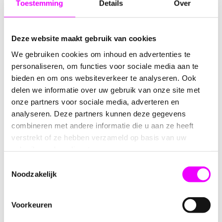
Toestemming
Details
Over
Omschrijving
Reviews
Deze website maakt gebruik van cookies
We gebruiken cookies om inhoud en advertenties te
Caleidoscoop Ruimte
personaliseren, om functies voor sociale media aan te
bieden en om ons websiteverkeer te analyseren. Ook
Kijk door deze fascinerende
caleidoscoop
en ontdek de
delen we informatie over uw gebruik van onze site met
mooiste kleurrijke vormen die constant veranderen
onze partners voor sociale media, adverteren en
terwijl je aan de caleidoscoop draait.
analyseren. Deze partners kunnen deze gegevens
Deze caleidoscoop is versierd met prachtige afbeeldingen
combineren met andere informatie die u aan ze heeft
van de ruimte, inclusief raketten, planeten en andere
verstrekt of ze hebben verzameld op basis van uw
intrigerende figuren. Het is een perfecte combinatie van
gebruik van hun diensten.
educatie en plezier, ideaal voor kinderen en volwassenen
Toestemmingsselectie
die geïnteresseerd zijn in de wonderen van het
Noodzakelijk
universum.
Materiaal:
Kunststof
Voorkeuren
Afmetingen:
15 cm lang
Kleur:
Meerkleurig