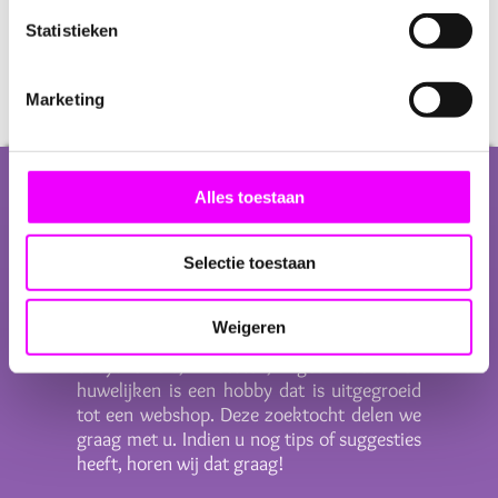
Prijs:
Per stuk
Statistieken
Assortiment:
Verschillende uitvoeringen, geleverd
in assorti
Marketing
Over ons
Alles toestaan
Selectie toestaan
GIOIA’s cadeau en feestartikelen is een jong
bedrijf gestart door Marjolein Gioia. Het
Weigeren
zoeken van unieke artikelen voor
babyshowers, feesten, geboortes en
huwelijken is een hobby dat is uitgegroeid
tot een webshop. Deze zoektocht delen we
graag met u. Indien u nog tips of suggesties
heeft, horen wij dat graag!