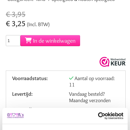
€ 3,95
€ 3,25
(Incl. BTW)
In de winkelwagen
Voorraadstatus:
Aantal op voorraad:
11
Levertijd:
Vandaag besteld?
Maandag verzonden
Verzendkosten NL:
6,95
Artikelnummer:
1203661
Beoordeling: