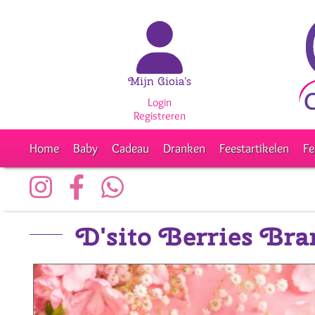
Mijn Gioia's
Login
Registreren
Home
Baby
Cadeau
Dranken
Feestartikelen
Fe
D'sito Berries Bra