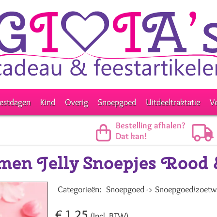
estdagen
Kind
Overig
Snoepgoed
Uitdeeltraktatie
V
Bestelling afhalen?
Dat kan!
men Jelly Snoepjes Rood
Categorieën:
Snoepgoed -> Snoepgoed/zoetw
€ 1,25
(Incl. BTW)