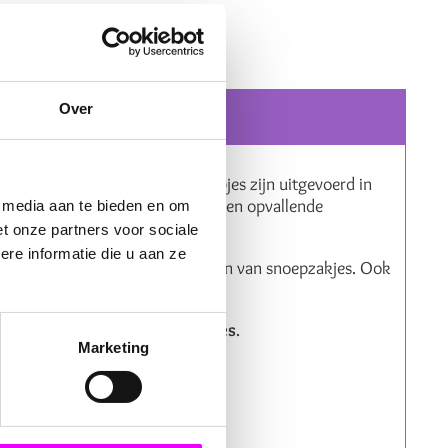
Over
kleine suikerpareltjes. De snoepjes zijn uitgevoerd in
ze niet alleen lekker, maar ook een opvallende
e media aan te bieden en om
t onze partners voor sociale
re informatie die u aan ze
ktaties, themafeesten en het vullen van snoepzakjes. Ook
m zitten ongeveer 10 snoepjes
.
Marketing