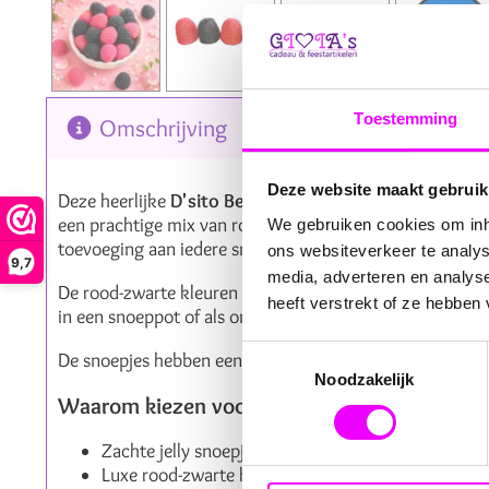
Toestemming
Omschrijving
Reviews
Deze website maakt gebruik
Deze heerlijke
D'sito Berries Bramen jelly snoepjes
co
een prachtige mix van rood en zwart, geïnspireerd op de
We gebruiken cookies om inho
toevoeging aan iedere snoeptafel.
ons websiteverkeer te analys
9,7
media, adverteren en analys
De rood-zwarte kleuren geven deze snoepjes een luxe uits
heeft verstrekt of ze hebben
in een snoeppot of als onderdeel van een kleurrijke sno
Toestemmingsselectie
De snoepjes hebben een afmeting van ongeveer
2,5 x 2
Noodzakelijk
Waarom kiezen voor deze Berries Bramen sn
Zachte jelly snoepjes met knapperige suikerpareltj
Luxe rood-zwarte kleurencombinatie