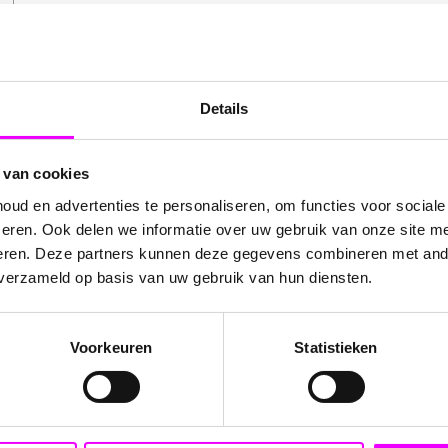
Details
 van cookies
mbineren een zachte fruitige jellykern met een knapperig laagje 
 kleuren van rijpe bramen en andere bosvruchten. Hierdoor zijn 
ud en advertenties te personaliseren, om functies voor social
eren. Ook delen we informatie over uw gebruik van onze site me
eren. Deze partners kunnen deze gegevens combineren met ande
traling, waardoor ze perfect zijn voor candybars, feestjes, tra
 verzameld op basis van uw gebruik van hun diensten.
epmix komen deze berries prachtig tot hun recht.
 cm
en wegen circa
10 gram per stuk
. In een zakje van
100 gra
Voorkeuren
Statistieken
oepjes?
es