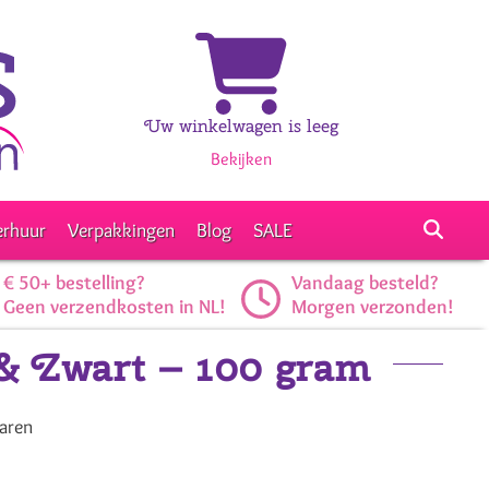
Uw winkelwagen is leeg
Bekijken
erhuur
Verpakkingen
Blog
SALE
€ 50+ bestelling?
Vandaag besteld?
Geen verzendkosten in NL!
Morgen verzonden!
 & Zwart – 100 gram
aren