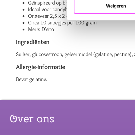
Geïnspireerd op bramen en bosvruchten
Weigeren
Ideaal voor candybars, traktaties en snoepbuffette
Ongeveer 2,5 x 2 cm groot
Circa 10 snoepjes per 100 gram
Merk: D'sito
Ingrediënten
Suiker, glucosestroop, geleermiddel (gelatine, pectine
Allergie-informatie
Bevat gelatine.
Over ons