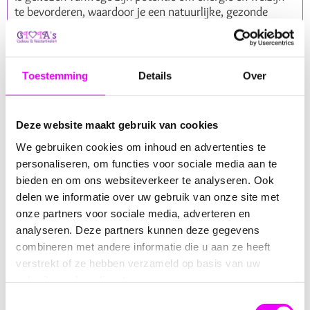
te bevorderen, waardoor je een natuurlijke, gezonde
boost krijgt.
Energiegevende Ingrediënten
Toestemming
Details
Over
Groene Thee
: Een bekende bron van antioxidanten,
groene thee vormt de perfecte basis voor deze
energiegevende blend.
Deze website maakt gebruik van cookies
Gember
: Stimuleert de circulatie en bevordert een
gezonde spijsvertering, waardoor je je verkwikt en
We gebruiken cookies om inhoud en advertenties te
energiek voelt.
personaliseren, om functies voor sociale media aan te
Kaneel
: Bekend om zijn bloedsuikerregulerende
bieden en om ons websiteverkeer te analyseren. Ook
eigenschappen, kaneel voegt ook een warme,
delen we informatie over uw gebruik van onze site met
zoetkruidige smaak toe.
onze partners voor sociale media, adverteren en
Zoethout
: Ondersteunt de spijsvertering en biedt
analyseren. Deze partners kunnen deze gegevens
een natuurlijke, zoete smaak die de scherpte van
combineren met andere informatie die u aan ze heeft
gember en kurkuma in balans brengt.
verstrekt of ze hebben verzameld op basis van uw
Kurkuma
: Een krachtig ontstekingsremmend
gebruik van hun diensten.
middel dat ook bijdraagt aan de algehele vitaliteit
en energie.
Toestemmingsselectie