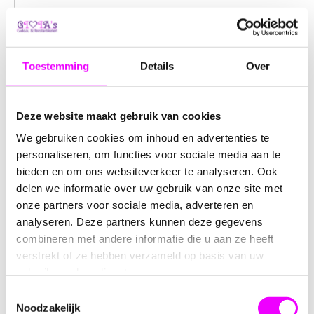
Omschrijving
Reviews
Toestemming
Details
Over
Scrunchie in Regenboogkleuren:
Roze, Blauw en Geel
Deze website maakt gebruik van cookies
De scrunchie
is weer helemaal terug van weggeweest!
We gebruiken cookies om inhoud en advertenties te
Voeg een vleugje kleur en stijl toe aan je kapsel met deze
personaliseren, om functies voor sociale media aan te
prachtige scrunchie in regenboogkleuren. Ideaal voor
bieden en om ons websiteverkeer te analyseren. Ook
zowel dagelijks gebruik als speciale gelegenheden.
delen we informatie over uw gebruik van onze site met
onze partners voor sociale media, adverteren en
Productdetails
analyseren. Deze partners kunnen deze gegevens
Kleuren:
Roze, Blauw en Geel
combineren met andere informatie die u aan ze heeft
Materiaal:
Zacht en duurzaam elastiek, omhuld
verstrekt of ze hebben verzameld op basis van uw
met satijn
gebruik van hun diensten.
Afmetingen:
Diameter van ongeveer 10 cm
Toestemmingsselectie
Gebruik:
Perfect voor paardenstaarten, hoge
Noodzakelijk