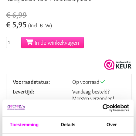
€ 6,99
€ 5,95
(Incl. BTW)
In de winkelwagen
Voorraadstatus:
Op voorraad
Levertijd:
Vandaag besteld?
Morgen verzonden!
Verzendkosten NL:
6,95
Artikelnummer:
0210825
Toestemming
Details
Over
Beoordeling: