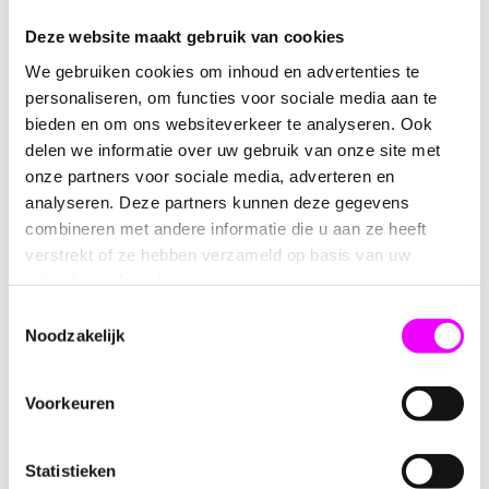
Deze website maakt gebruik van cookies
Omschrijving
Reviews
We gebruiken cookies om inhoud en advertenties te
personaliseren, om functies voor sociale media aan te
Jipy Bal Roze
bieden en om ons websiteverkeer te analyseren. Ook
delen we informatie over uw gebruik van onze site met
Ontdek de
Jipy Bal Roze
, een prachtig ontworpen zachte
onze partners voor sociale media, adverteren en
bal speciaal voor baby's. Deze bal biedt niet alleen uren
analyseren. Deze partners kunnen deze gegevens
speelplezier, maar stimuleert ook de zintuigen van je
kleintje met verschillende vormen en structuren.
combineren met andere informatie die u aan ze heeft
verstrekt of ze hebben verzameld op basis van uw
Kleur:
Roze
gebruik van hun diensten.
Materiaal:
Zacht textiel
Toestemmingsselectie
Inclusief geluidje:
Ja
Noodzakelijk
Wasbaar:
Ja, op 30ºC
Leeftijd:
Geschikt vanaf de geboorte
Voorkeuren
Deze bal is niet alleen een bron van entertainment maar
ook een leerzaam speeltje dat bijdraagt aan de
ontwikkeling van de baby.
Statistieken