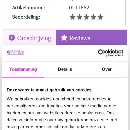
Artikelnummer:
0211662
Beoordeling:
Omschrijving
Reviews
Veelzijdig Jute Zakje voor Cadeaus -
13x17 cm
Toestemming
Details
Over
Ons
charmante jute zakje
is de ideale keuze voor wie
op zoek is naar een unieke verpakkingsoplossing of een
authentieke decoratietouch. Met een royale afmeting van
Deze website maakt gebruik van cookies
13x17 cm
biedt dit zakje voldoende ruimte voor allerlei
We gebruiken cookies om inhoud en advertenties te
lekkernijen, geschenken of decoratieve elementen. Het
personaliseren, om functies voor sociale media aan te
natuurlijke materiaal en de rustieke uitstraling maken het
bieden en om ons websiteverkeer te analyseren. Ook
perfect voor uiteenlopende toepassingen, van het
delen we informatie over uw gebruik van onze site met
verpakken van persoonlijke cadeaus tot het creëren van
een sfeervolle decoratie.
onze partners voor sociale media, adverteren en