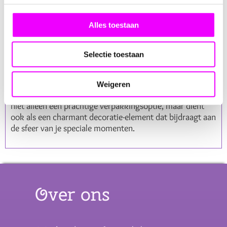
dat het geschikt is voor allerlei evenementen en
vieringen. Van het verpakken van bedankjes bij een
Alles toestaan
bruiloft tot het creëren van unieke Sinterklaaszakjes
gevuld met pepernoten, dit zakje is je go-to voor het
toevoegen van een persoonlijke en milieuvriendelijke
Selectie toestaan
touch.
Verkrijgbaar per stuk, dit zakje is een ideale keuze voor
Weigeren
zowel individueel gebruik als grotere evenementen. Het is
niet alleen een prachtige verpakkingsoptie, maar dient
ook als een charmant decoratie-element dat bijdraagt aan
de sfeer van je speciale momenten.
Over ons