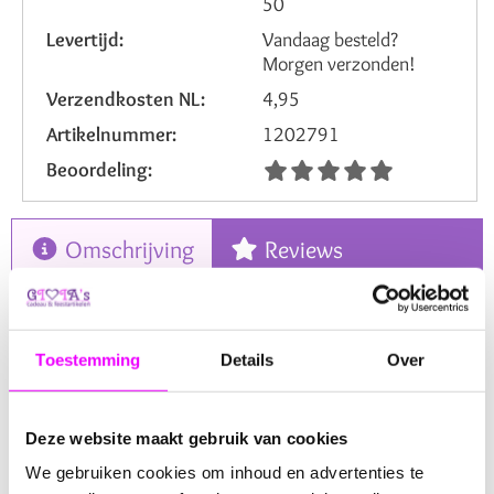
50
Levertijd:
Vandaag besteld?
Morgen verzonden!
Verzendkosten NL:
4,95
Artikelnummer:
1202791
Beoordeling:
Omschrijving
Reviews
Klein en Veelzijdig Jute Zakje -
Perfect voor Elke Gelegenheid -
Toestemming
Details
Over
9x12 cm kleur grijs
Dit grijs gekleurde jute zakje, met een compact formaat
Deze website maakt gebruik van cookies
van
9x12 cm
, is de ultieme keuze voor wie op zoek is
We gebruiken cookies om inhoud en advertenties te
naar een subtiele en veelzijdige verpakkingsoplossing. Of