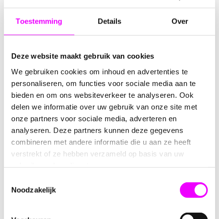
Artikelnummer:
1210179
Toestemming
Details
Over
Beoordeling:
Deze website maakt gebruik van cookies
Omschrijving
Reviews
We gebruiken cookies om inhoud en advertenties te
personaliseren, om functies voor sociale media aan te
Handmade Lolly Pops Roze-Blauw
bieden en om ons websiteverkeer te analyseren. Ook
delen we informatie over uw gebruik van onze site met
Handmade Lollypops
in de kleuren
roze
en
blauw
.
onze partners voor sociale media, adverteren en
Perfect voor op de
Candytable
of tijdens een
Gender
analyseren. Deze partners kunnen deze gegevens
Revealfeest
.
combineren met andere informatie die u aan ze heeft
Smaak:
Bubblegum
verstrekt of ze hebben verzameld op basis van uw
gebruik van hun diensten.
Prijs:
per stuk
Toestemmingsselectie
Noodzakelijk
Ingrediënten:
suiker, glucosestroop, zuurteregelaar
(citroenzuur, appelzuur), aroma, kleurstoffen (E120,
E133).