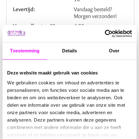
Levertijd:
Vandaag besteld?
Morgen verzonden!
Verzendkosten NL:
4,95
Artikelnummer:
2203470
Beoordeling:
Toestemming
Details
Over
Omschrijving
Reviews
Deze website maakt gebruik van cookies
We gebruiken cookies om inhoud en advertenties te
Cadeaulint met Tekst "Een Pakketje
personaliseren, om functies voor sociale media aan te
Vol Liefde" - 5 Meter Zwart/Wit
bieden en om ons websiteverkeer te analyseren. Ook
delen we informatie over uw gebruik van onze site met
Een pakketje vol liefde
dat kan van alles zijn. Maak elk
onze partners voor sociale media, adverteren en
cadeautje speciaal met dit prachtige
cadeaulint
. Het lint
analyseren. Deze partners kunnen deze gegevens
is 5 meter lang en komt in een stijlvolle
zwart-witte
combineren met andere informatie die u aan ze heeft
kleur
, perfect voor elke gelegenheid.
verstrekt of ze hebben verzameld op basis van uw