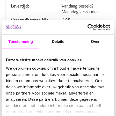
Levertijd:
Vandaag besteld?
Maandag verzonden
Verzendkosten NL:
6,95
Artikelnummer:
2204642
Beoordeling:
Toestemming
Details
Over
Omschrijving
Reviews
Deze website maakt gebruik van cookies
Puzzel 6 in 1: De Avonturen van de
We gebruiken cookies om inhoud en advertenties te
personaliseren, om functies voor sociale media aan te
Zeemeeuw
bieden en om ons websiteverkeer te analyseren. Ook
delen we informatie over uw gebruik van onze site met
Ontdek hoe leuk puzzelen kan zijn met de
Puzzel 6 in 1:
onze partners voor sociale media, adverteren en
De Avonturen van de Zeemeeuw
. Deze set bevat maar
analyseren. Deze partners kunnen deze gegevens
liefst
6 verschillende puzzels
met 3, 4 of 5 stukjes,
combineren met andere informatie die u aan ze heeft
perfect voor jonge kinderen die net beginnen met
verstrekt of ze hebben verzameld op basis van uw
puzzelen.