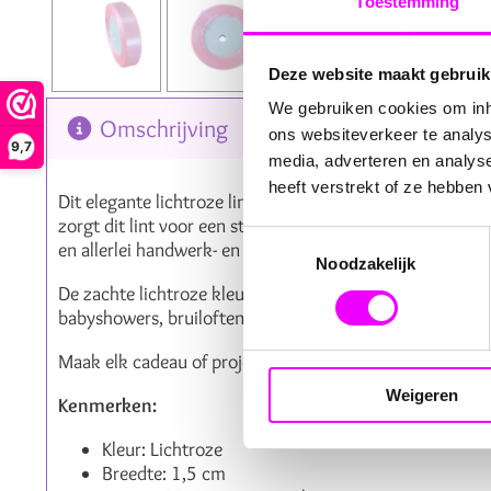
Toestemming
Deze website maakt gebruik
We gebruiken cookies om inho
Omschrijving
Reviews
ons websiteverkeer te analys
9,7
media, adverteren en analys
heeft verstrekt of ze hebben
Dit elegante lichtroze lint van 1,5 cm breed en 22,5 me
zorgt dit lint voor een stevige en duurzame afwerking. 
Toestemmingsselectie
en allerlei handwerk- en knutselprojecten.
Noodzakelijk
De zachte lichtroze kleur geeft een romantische en feest
babyshowers, bruiloften, verjaardagen, en lente- of zome
Maak elk cadeau of project extra charmant en feestelijk m
Weigeren
Kenmerken:
Kleur: Lichtroze
Breedte: 1,5 cm