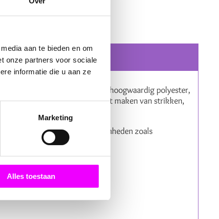
Over
e media aan te bieden en om
t onze partners voor sociale
re informatie die u aan ze
atieve toepassingen. Gemaakt van hoogwaardig polyester,
t verfraaien van bloemstukken, het maken van strikken,
Marketing
eschikt is voor bijzondere gelegenheden zoals
eenvoudig op maat te knippen.
Alles toestaan