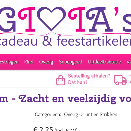
estdagen
Kind
Overig
Snoepgoed
Uitdeeltraktatie
V
Bestelling afhalen?
Dat kan!
cm - Zacht en veelzijdig v
Categorieën:
Overig -> Lint en Strikken
€ 2,25
(Incl. BTW)