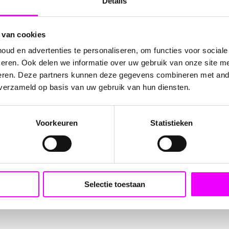
Details
 van cookies
ud en advertenties te personaliseren, om functies voor social
eren. Ook delen we informatie over uw gebruik van onze site me
eren. Deze partners kunnen deze gegevens combineren met ande
 verzameld op basis van uw gebruik van hun diensten.
ter lang is perfect voor een breed scala aan decoratieve en cre
Het is ideaal voor het inpakken van cadeautjes en pakketjes, he
Voorkeuren
Statistieken
elijke uitstraling aan elk project, waardoor het lint uitermate g
rfeesten. Dit lint rolt soepel af, behoudt zijn vorm goed, en is 
et dit veelzijdige lichtroze lint!
Selectie toestaan