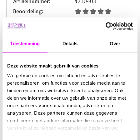
Artikelnummer:
4210403
Beoordeling:
Omschrijving
Reviews
Toestemming
Details
Over
Dit zachte roze lint van 0,6 mm breed en 22,5 meter lang
is perfect voor een breed scala aan decoratieve
Deze website maakt gebruik van cookies
toepassingen. Gemaakt van hoogwaardig polyester, zorgt
dit lint voor een stevige, duurzame afwerking van al je
We gebruiken cookies om inhoud en advertenties te
projecten. Het lint is ideaal voor het inpakken van
personaliseren, om functies voor sociale media aan te
cadeautjes en pakketjes, het versieren van bloemen, het
bieden en om ons websiteverkeer te analyseren. Ook
maken van strikken, en allerlei creatieve
delen we informatie over uw gebruik van onze site met
knutselprojecten.
onze partners voor sociale media, adverteren en
analyseren. Deze partners kunnen deze gegevens
De elegante roze kleur voegt een charmante en
combineren met andere informatie die u aan ze heeft
feestelijke uitstraling toe en is uitermate geschikt voor
verstrekt of ze hebben verzameld op basis van uw
speciale gelegenheden zoals babyshowers, bruiloften,
verjaardagen en andere feestelijke vieringen. Dit lint rolt
gebruik van hun diensten.