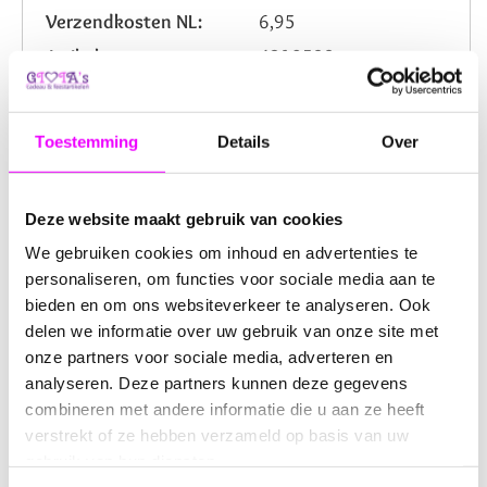
Verzendkosten NL:
6,95
Artikelnummer:
4210539
Beoordeling:
Toestemming
Details
Over
Omschrijving
Reviews
Deze website maakt gebruik van cookies
Dit prachtige lichtroze lint van 1 cm breed en 22,5 meter
We gebruiken cookies om inhoud en advertenties te
lang is een veelzijdige keuze voor verschillende
personaliseren, om functies voor sociale media aan te
decoratieve en creatieve projecten. Gemaakt van
bieden en om ons websiteverkeer te analyseren. Ook
hoogwaardig polyester, biedt dit lint een stevige en
delen we informatie over uw gebruik van onze site met
duurzame afwerking. Het is perfect voor het inpakken
onze partners voor sociale media, adverteren en
van cadeautjes en pakketjes, het versieren van
bloemstukken, het maken van strikken, en allerlei
analyseren. Deze partners kunnen deze gegevens
knutsel- en handwerkprojecten.
combineren met andere informatie die u aan ze heeft
verstrekt of ze hebben verzameld op basis van uw
De zachte lichtroze kleur geeft een charmante en
gebruik van hun diensten.
feestelijke uitstraling en past goed bij gelegenheden zoals