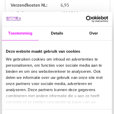
Verzendkosten NL:
6,95
Artikelnummer:
4210730
Beoordeling:
Toestemming
Details
Over
Omschrijving
Reviews
Deze website maakt gebruik van cookies
Dit lichtblauwe lint van 0,6 mm breed en 22,5 meter lang
We gebruiken cookies om inhoud en advertenties te
is de perfecte keuze voor allerlei decoratieve
personaliseren, om functies voor sociale media aan te
toepassingen. Gemaakt van hoogwaardig polyester, biedt
bieden en om ons websiteverkeer te analyseren. Ook
het lint een duurzame en stijlvolle afwerking voor al je
delen we informatie over uw gebruik van onze site met
projecten. Ideaal om cadeautjes en pakketjes mee in te
onze partners voor sociale media, adverteren en
pakken, bloemstukken te versieren, strikken te maken,
en voor verschillende handwerk- en knutselprojecten.
analyseren. Deze partners kunnen deze gegevens
combineren met andere informatie die u aan ze heeft
De frisse lichtblauwe kleur voegt een zachte en feestelijke
verstrekt of ze hebben verzameld op basis van uw
touch toe aan elke gelegenheid. Dit maakt het lint ideaal
gebruik van hun diensten.
voor babyshowers, verjaardagen, bruiloften en andere