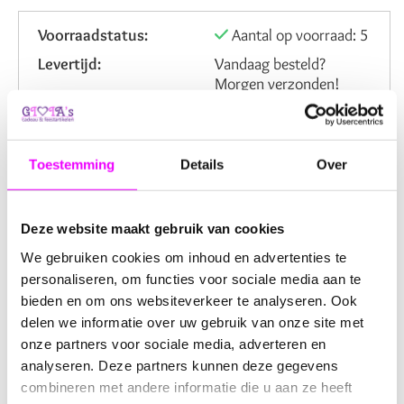
Voorraadstatus:
Aantal op voorraad: 5
Levertijd:
Vandaag besteld?
Morgen verzonden!
Verzendkosten NL:
6,95
Artikelnummer:
4210945
Toestemming
Details
Over
Beoordeling:
Deze website maakt gebruik van cookies
Omschrijving
Reviews
We gebruiken cookies om inhoud en advertenties te
personaliseren, om functies voor sociale media aan te
Dit lichtblauwe lint van 1 cm breed en 22,5 meter lang is
bieden en om ons websiteverkeer te analyseren. Ook
perfect voor een breed scala aan decoratieve en creatieve
delen we informatie over uw gebruik van onze site met
projecten. Het lint is gemaakt van hoogwaardig polyester,
onze partners voor sociale media, adverteren en
wat zorgt voor een stevige en duurzame afwerking. Het is
analyseren. Deze partners kunnen deze gegevens
ideaal om cadeautjes en pakketjes mee in te pakken,
combineren met andere informatie die u aan ze heeft
bloemen te versieren, strikken te maken, en voor diverse