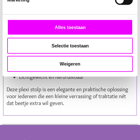
Bedankjes voor bruiloft, babyshower of verjaardag
Kenmerken:
Afmeting:
7×6×6 cm
Alles toestaan
Gemaakt van helder plexiglas
Selectie toestaan
Staat op een stevig voetje
Voorzien van een mooi schulprandje
Weigeren
Lichtgewicht en herbruikbaar
Deze plexi stolp is een elegante en praktische oplossing
voor iedereen die een kleine verrassing of traktatie nét
dat beetje extra wil geven.