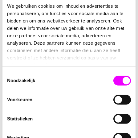
De compacte afmeting maakt de stolp ideaal voor
We gebruiken cookies om inhoud en advertenties te
creatieve presentaties. Denk aan kleine zoetigheden, mini
personaliseren, om functies voor sociale media aan te
taartjes, bruidssuikers, bonbons, geurkaarsjes, sieraden,
bieden en om ons websiteverkeer te analyseren. Ook
mini cactusjes of een persoonlijk bedankje. Door de
delen we informatie over uw gebruik van onze site met
transparante afwerking blijft de inhoud perfect zichtbaar,
onze partners voor sociale media, adverteren en
wat deze stolp geschikt maakt voor feestjes,
analyseren. Deze partners kunnen deze gegevens
babyshowers, bruiloften, zakelijke giveaways en
combineren met andere informatie die u aan ze heeft
decoratieve styling.
verstrekt of ze hebben verzameld op basis van uw
gebruik van hun diensten.
Geschikt voor o.a.:
Toestemmingsselectie
Mini marshmallows, snoepjes of chocolade
Noodzakelijk
Kleine cupcakes, koekjes of mini taartpuntjes
Voorkeuren
Gepersonaliseerde labels of naamkaartjes
Sieraden zoals armbandjes of ringen
Statistieken
Mini plantjes of droogbloemen
Marketing