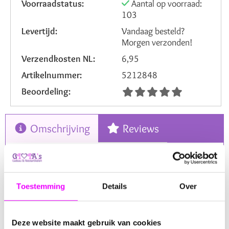
Voorraadstatus:
Aantal op voorraad:
103
Levertijd:
Vandaag besteld?
Morgen verzonden!
Verzendkosten NL:
6,95
Artikelnummer:
5212848
Beoordeling:
Omschrijving
Reviews
Deze
plexi stolp op voetje (7×6×6 cm)
is een stijlvolle
en veelzijdige verpakking voor kleine traktaties,
cadeautjes en decoraties. De stolp is gemaakt van helder
Toestemming
Details
Over
plexiglas en heeft een elegant
schulprandje
, waardoor
elk item dat erin wordt geplaatst meteen een luxe
uitstraling krijgt.
Deze website maakt gebruik van cookies