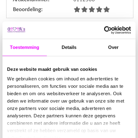
Beoordeling:
Omschrijving
Reviews
Vlaggenlijn jongen karton
Toestemming
Details
Over
Maak elke gelegenheid speciaal met onze vrolijke
kartonnen vlaggenlijn voor jongens!
Deze feestelijke
Deze website maakt gebruik van cookies
slinger is perfect voor verjaardagen, babyshowers, en
We gebruiken cookies om inhoud en advertenties te
andere feestelijke momenten.
personaliseren, om functies voor sociale media aan te
bieden en om ons websiteverkeer te analyseren. Ook
Productdetails
delen we informatie over uw gebruik van onze site met
Materiaal:
Hoogwaardig karton
onze partners voor sociale media, adverteren en
Kleur:
Blauw lint met twee verschillende kartonnen
analyseren. Deze partners kunnen deze gegevens
afbeeldingen
combineren met andere informatie die u aan ze heeft
Afmetingen:
Vlaggetjes zijn 17x13 cm
verstrekt of ze hebben verzameld op basis van uw
Lengte:
De slinger is 3 meter lang
gebruik van hun diensten.