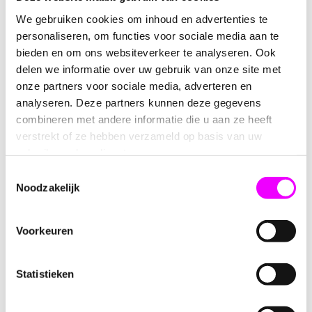
verjaardag, kinderfeestje, geboorte, babyshower,
We gebruiken cookies om inhoud en advertenties te
communie, schooltraktatie of een sprookjesthema. Wil je
personaliseren, om functies voor sociale media aan te
de traktatie extra persoonlijk maken? Maak de toverstaf
bieden en om ons websiteverkeer te analyseren. Ook
helemaal af met een
gepersonaliseerde sticker
met
delen we informatie over uw gebruik van onze site met
bijvoorbeeld een naam, leeftijd of een leuke tekst.
onze partners voor sociale media, adverteren en
Tover jouw traktatie om tot pure magie!
analyseren. Deze partners kunnen deze gegevens
combineren met andere informatie die u aan ze heeft
Productinformatie
verstrekt of ze hebben verzameld op basis van uw
gebruik van hun diensten.
Transparante plexi ster
Toestemmingsselectie
Lengte:
16 cm
Noodzakelijk
Diameter ster:
7 cm
Gevuld met mini marshmallows in pastelkleuren
Inclusief marshmallow bloemetjes
Voorkeuren
Afgewerkt met een sierlijk strikje
Kant-en-klaar geleverd
Optioneel te personaliseren met een sticker
Statistieken
Perfect als traktatie voor