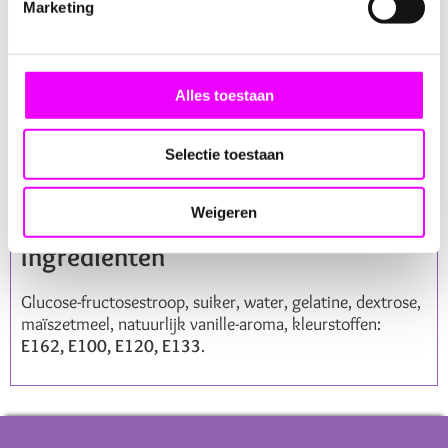
Marketing
Verjaardag
Schooltraktatie
Kinderopvang
Alles toestaan
Babyshower
Geboorte
Communie
Selectie toestaan
Prinsessenfeest
Eenhoornfeest
Fairy- of toverstaf thema
Weigeren
Ingrediënten
Glucose-fructosestroop, suiker, water, gelatine, dextrose,
maïszetmeel, natuurlijk vanille-aroma, kleurstoffen:
E162, E100, E120, E133
.