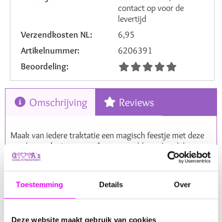
contact op voor de
levertijd
Verzendkosten NL:
6,95
Artikelnummer:
6206391
Beoordeling:
Omschrijving
Reviews
Maak van iedere traktatie een magisch feestje met deze
prachtige
plexi toverstaf ster
, gevuld met heerlijke
marshmallows in zachte pastelkleuren. De transparante
ster heeft een lengte van
16 cm
en een diameter van
7
cm
en is gevuld met mini marshmallows en vrolijke
Toestemming
Details
Over
marshmallow bloemetjes. Als finishing touch is iedere
toverstaf afgewerkt met een kleurrijk strikje.
Deze kant-en-klare traktatie is perfect voor een
Deze website maakt gebruik van cookies