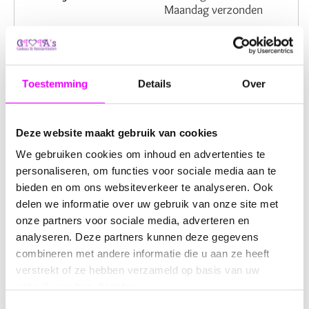
Maandag verzonden
Verzendkosten NL:
6,95
Artikelnummer:
7103272
Beoordeling:
Toestemming
Details
Over
Omschrijving
Reviews
Deze website maakt gebruik van cookies
We gebruiken cookies om inhoud en advertenties te
Lief! Lifestyle Tutdoekje Hondje
personaliseren, om functies voor sociale media aan te
Blauw
bieden en om ons websiteverkeer te analyseren. Ook
delen we informatie over uw gebruik van onze site met
Ontdek het
liefste tutdoekje
van
Lief! lifestyle
, perfect
onze partners voor sociale media, adverteren en
voor uw kleintje! Dit schattige hondje in een mooie
analyseren. Deze partners kunnen deze gegevens
blauwe kleur is gemaakt van
ultrazachte stof
die uw
combineren met andere informatie die u aan ze heeft
kindje helpt om heerlijk te slapen.
verstrekt of ze hebben verzameld op basis van uw
gebruik van hun diensten.
Het tutdoekje is niet alleen knuffelbaar, maar ook
ontworpen om de
motoriek van uw baby te stimuleren
.
Toestemmingsselectie