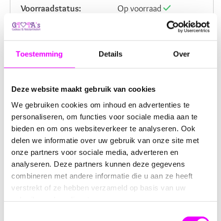
Voorraadstatus:
Op voorraad
Levertijd:
Vandaag besteld?
Maandag verzonden
Verzendkosten NL:
6,95
Toestemming
Details
Over
Artikelnummer:
7108609
Beoordeling:
Deze website maakt gebruik van cookies
We gebruiken cookies om inhoud en advertenties te
Omschrijving
Reviews
personaliseren, om functies voor sociale media aan te
bieden en om ons websiteverkeer te analyseren. Ook
delen we informatie over uw gebruik van onze site met
Armbandknuffel Konijn en
onze partners voor sociale media, adverteren en
Lammetje
analyseren. Deze partners kunnen deze gegevens
combineren met andere informatie die u aan ze heeft
Wil jij je
vriendje
overal mee naartoe nemen? Dat kan
verstrekt of ze hebben verzameld op basis van uw
met deze
knuffelarmband
! Je kunt hem eenvoudig om je
gebruik van hun diensten.
pols klemmen zodat je hem niet kunt verliezen. Ook leuk
Toestemmingsselectie
om om een fles of aan een tas te klemmen.