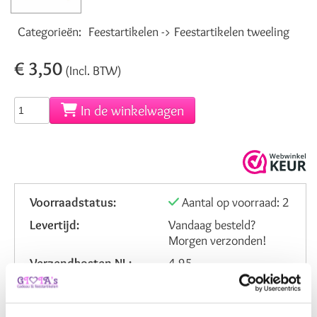
Categorieën:
Feestartikelen -> Feestartikelen tweeling
€ 3,50
(Incl. BTW)
In de winkelwagen
Voorraadstatus:
Aantal op voorraad: 2
Levertijd:
Vandaag besteld?
Morgen verzonden!
Verzendkosten NL:
4,95
Artikelnummer:
8101868
Beoordeling: