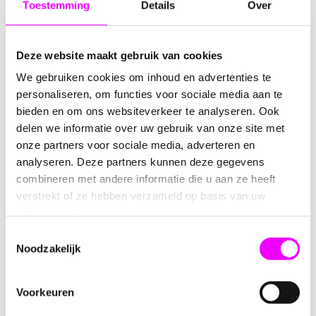
Toestemming
Details
Over
Omschrijving
Reviews
Deze website maakt gebruik van cookies
Rotorspiralen voor Tweeling (4
We gebruiken cookies om inhoud en advertenties te
personaliseren, om functies voor sociale media aan te
Stuks)
bieden en om ons websiteverkeer te analyseren. Ook
delen we informatie over uw gebruik van onze site met
Vier
leuke rotorspiralen
speciaal ontworpen voor de
onze partners voor sociale media, adverteren en
geboorte van een tweeling. Deze decoratieve spiralen
analyseren. Deze partners kunnen deze gegevens
brengen een feestelijke sfeer bij uw speciale gelegenheid.
combineren met andere informatie die u aan ze heeft
Set van vier rotorspiralen
verstrekt of ze hebben verzameld op basis van uw
Materiaal: Hoogwaardig karton en kunststof
gebruik van hun diensten.
Kleur: Diverse kleuren met hartjesmotief
Toestemmingsselectie
Afmetingen: Elk 30 cm lang (uitgetrokken)
Noodzakelijk
De spiralen zijn eenvoudig uit te trekken en u kunt de
kartonnen hartjes
eraan hangen. Elke hartje heeft aan
Voorkeuren
één zijde een afbeelding van een tweeling en aan de