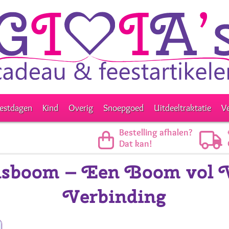
estdagen
Kind
Overig
Snoepgoed
Uitdeeltraktatie
V
Bestelling afhalen?
Dat kan!
sboom – Een Boom vol Ve
Verbinding