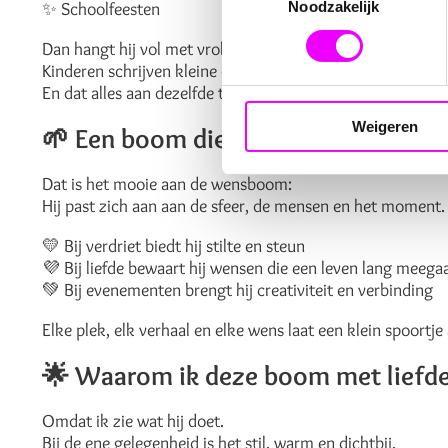
Noodzakelijk
✨ Schoolfeesten
Dan hangt hij vol met vrolijke boodschappen, lieve gelu
Kinderen schrijven kleine dromen, bruidsparen bewaren h
En dat alles aan dezelfde takken die eerder pijn, liefde e
Weigeren
🌱
Een boom die verbindt – in elke f
Dat is het mooie aan de wensboom:
Hij past zich aan aan de sfeer, de mensen en het moment.
💛 Bij verdriet biedt hij stilte en steun
💜 Bij liefde bewaart hij wensen die een leven lang meega
💚 Bij evenementen brengt hij creativiteit en verbinding
Elke plek, elk verhaal en elke wens laat een klein spoortje 
🌟
Waarom ik deze boom met liefde
Omdat ik zie wat hij doet.
Bij de ene gelegenheid is het stil, warm en dichtbij.