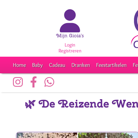
Mijn Gioia's
Login
Registreren
Home
Baby
Cadeau
Dranken
Feestartikelen
Fe
🌿 De Reizende Wen