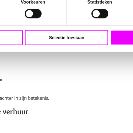
Voorkeuren
Statistieken
kswensen en toekomstideeën.
un gelukswensen, collega’s wensen elkaar kracht toe…
n troost mochten dragen.
Selectie toestaan
ase van het leven
an
achter in zijn betekenis.
 verhuur