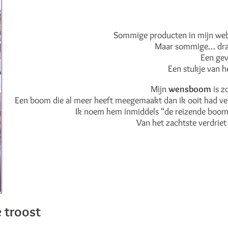
Sommige producten in mijn web
Maar sommige… drag
Een gev
Een stukje van h
Mijn
wensboom
is z
Een boom die al meer heeft meegemaakt dan ik ooit had ver
Ik noem hem inmiddels “de reizende boom”,
Van het zachtste verdriet 
e troost