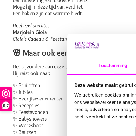
Een fluistering van troost en intens.
Moge hij in deze tijd van verdriet,
Een baken zijn dat warmte biedt.
Heel veel sterkte,
Marjolein Gioia
Gioia’s Cadeau & Feestartikelen
🌸
Maar ook een boom van liefde, le
Toestemming
Het bijzondere aan deze boom is dat hij niet alleen in tijde
Hij reist ook naar:
✨ Bruiloften
Deze website maakt gebruik
✨ Jubilea
We gebruiken cookies om inho
✨ Bedrijfsevenementen
ons websiteverkeer te analys
✨ Recepties
9,7
media, adverteren en analys
✨ Feestavonden
heeft verstrekt of ze hebben
✨ Babyshowers
✨ Workshops
Toestemmingsselectie
✨ Beurzen