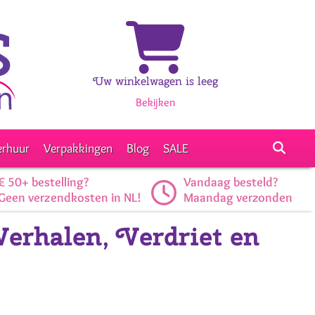
Uw winkelwagen is leeg
Bekijken
erhuur
Verpakkingen
Blog
SALE
€ 50+ bestelling?
Vandaag besteld?
Geen verzendkosten in NL!
Maandag verzonden
rhalen, Verdriet en