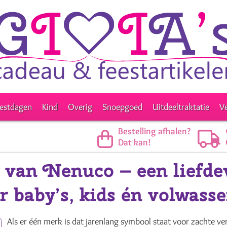
estdagen
Kind
Overig
Snoepgoed
Uitdeeltraktatie
V
Bestelling afhalen?
Dat kan!
 van Nenuco – een liefdev
r baby’s, kids én volwass
Als er één merk is dat jarenlang symbool staat voor zachte ver