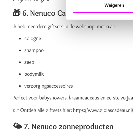
Weigeren
🎁
6. Nenuco Cadeausets – ideaal 
Ik heb meerdere giftsets in de webshop, met o.a.:
cologne
shampoo
zeep
bodymilk
verzorgingsaccessoires
Perfect voor babyshowers, kraamcadeaus en eerste verja
👉 Ontdek alle giftsets hier:
https://www.gioiascadeau.n
🌤
7. Nenuco zonneproducten