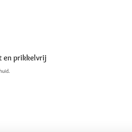
.
en prikkelvrij
huid.