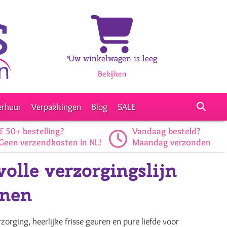
Uw winkelwagen is leeg
Bekijken
erhuur
Verpakkingen
Blog
SALE
€ 50+ bestelling?
Vandaag besteld?
Geen verzendkosten in NL!
Maandag verzonden
olle verzorgingslijn
enen
zorging, heerlijke frisse geuren en pure liefde voor