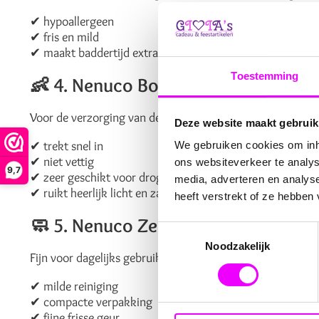
✔ hypoallergeen
✔ fris en mild
✔ maakt baddertijd extra gezellig
Toestemming
👶
4. Nenuco Bodylotion & Bodymil
Voor de verzorging van de kinderhuid.
Deze website maakt gebruik
✔ trekt snel in
We gebruiken cookies om inho
✔ niet vettig
ons websiteverkeer te analys
9,7
✔ zeer geschikt voor droge plekjes
media, adverteren en analys
✔ ruikt heerlijk licht en zacht
heeft verstrekt of ze hebben
🧼
5. Nenuco Zeep & Handzeep
Toestemmingsselectie
Noodzakelijk
Fijn voor dagelijks gebruik en ideaal voor onderweg.
✔ milde reiniging
✔ compacte verpakking
✔ fijne frisse geur