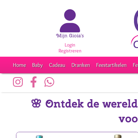
Mijn Gioia's
Login
Registreren
Home
Baby
Cadeau
Dranken
Feestartikelen
Fe
🌸 Ontdek de wereld
voo