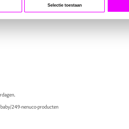
Selectie toestaan
voor kraamcadeaus
ardagen.
l/baby/249-nenuco-producten