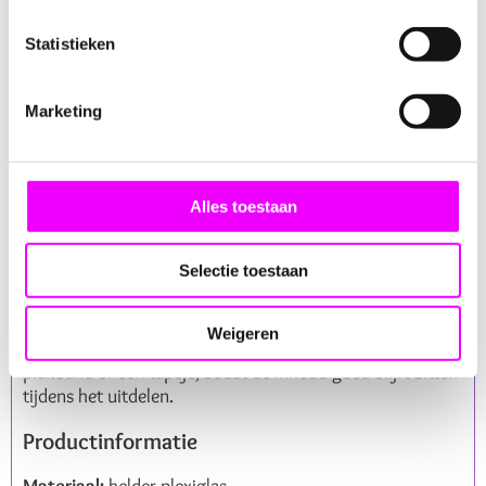
Veelzijdig in gebruik: traktatie én bewaardoosje
Statistieken
Stoere blauwe kleur, geliefd bij veel kinderen
Marketing
Herbruikbaar, ook na het feestje
Geschikt voor verjaardagen, schooltraktaties en
themafeestjes
Alles toestaan
Dit
blauwe plexi bouwblok snoepdoosje
is perfect voor
kinderen die houden van bouwen, combineren en creatief
Selectie toestaan
bezig zijn. Een traktatie die niet alleen leuk is om te
krijgen, maar ook leuk blijft om te gebruiken.
Weigeren
Tip:
sluit het doosje na het vullen af met een klein stukje
plakband of een tapeje, zodat de inhoud goed blijft zitten
tijdens het uitdelen.
Productinformatie
Materiaal:
helder plexiglas