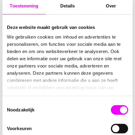
herkenbaar ontwerp met noppen en is
stapelbaar
,
Toestemming
Details
Over
waardoor kinderen de doosjes kunnen combineren en
opstapelen. Dat maakt dit doosje niet alleen leuk om uit
te delen, maar ook om mee te spelen en te bewaren na
Deze website maakt gebruik van cookies
afloop van het feestje.
We gebruiken cookies om inhoud en advertenties te
Veel ouders zoeken dit type doosje als
lego traktatie
personaliseren, om functies voor sociale media aan te
kubus
of
lego snoepdoosje
, vanwege het herkenbare
bieden en om ons websiteverkeer te analyseren. Ook
bouwblok ontwerp. Dit doosje is een
merk-neutraal
delen we informatie over uw gebruik van onze site met
bouwblok snoepdoosje
dat perfect past bij een
onze partners voor sociale media, adverteren en
traktatie in bouwsteenstijl.
analyseren. Deze partners kunnen deze gegevens
Met een compact formaat van ca.
5 × 5 × 5,5 cm
is dit
combineren met andere informatie die u aan ze heeft
doosje ideaal om te vullen met snoepjes, rozijntjes, fruit
verstrekt of ze hebben verzameld op basis van uw
of kleine speeltjes. Door het heldere plexi materiaal is de
gebruik van hun diensten.
inhoud goed zichtbaar, wat het extra feestelijk maakt.
Toestemmingsselectie
Noodzakelijk
Waarom dit blauwe bouwblok doosje zo
populair is
Voorkeuren
Stapelbaar ontwerp voor extra speelplezier