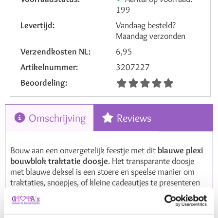
199
Levertijd:
Vandaag besteld?
Maandag verzonden
Verzendkosten NL:
6,95
Artikelnummer:
3207227
Beoordeling:
Omschrijving
Reviews
Bouw aan een onvergetelijk feestje met dit
blauwe plexi
bouwblok traktatie doosje
. Het transparante doosje
met blauwe deksel is een stoere en speelse manier om
traktaties, snoepjes, of kleine cadeautjes te presenteren
tijdens kinderfeestjes en schooltraktaties.
Dit
bouwblok traktatie doosje in kubusvorm
heeft een