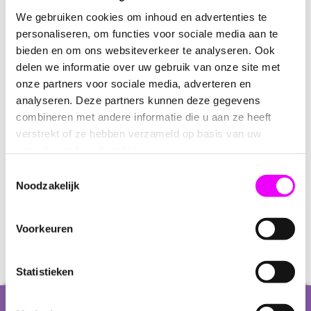
Paw Patrol Handpop - Rocky (28
Paw Patrol Handpop - Zuma (28
We gebruiken cookies om inhoud en advertenties te
cm)
cm)
personaliseren, om functies voor sociale media aan te
bieden en om ons websiteverkeer te analyseren. Ook
delen we informatie over uw gebruik van onze site met
onze partners voor sociale media, adverteren en
analyseren. Deze partners kunnen deze gegevens
combineren met andere informatie die u aan ze heeft
verstrekt of ze hebben verzameld op basis van uw
gebruik van hun diensten.
Toestemmingsselectie
Noodzakelijk
17,50
Sofie de giraffe handpop
Voorkeuren
Statistieken