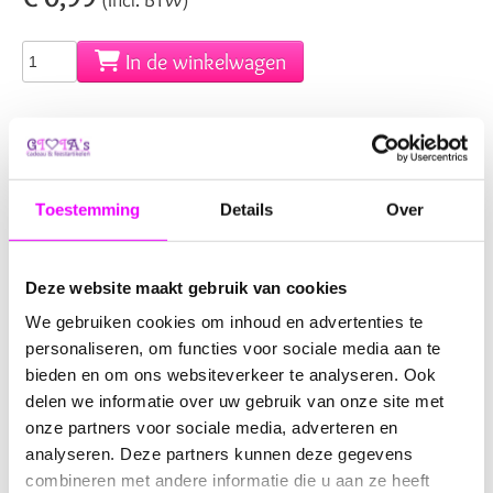
In de winkelwagen
Voorraadstatus:
Op voorraad
Toestemming
Details
Over
Levertijd:
Vandaag besteld?
Morgen verzonden!
Deze website maakt gebruik van cookies
Verzendkosten NL:
6,95
We gebruiken cookies om inhoud en advertenties te
Artikelnummer:
3211918
personaliseren, om functies voor sociale media aan te
Beoordeling:
bieden en om ons websiteverkeer te analyseren. Ook
delen we informatie over uw gebruik van onze site met
onze partners voor sociale media, adverteren en
Omschrijving
Reviews
analyseren. Deze partners kunnen deze gegevens
combineren met andere informatie die u aan ze heeft