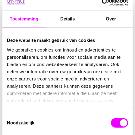
alleen leuk om te zien, maar ook heerlijk van smaak.
De koekjes zijn vervaardigd met
hoogwaardige
Toestemming
Details
Over
ingrediënten
zoals tarwebloem, suiker, palmvet, volle-
en magere melkpoeder, weipoeder en anijszaad. Dankzij
de toevoeging van
natuurlijke aroma’s
hebben ze een
volle, vertrouwde smaak waar jong en oud van genieten.
Deze website maakt gebruik van cookies
We gebruiken cookies om inhoud en advertenties te
Ieder koekje is
afzonderlijk verpakt
, waardoor ze
personaliseren, om functies voor sociale media aan te
hygiënisch en makkelijk uit te delen zijn. Ideaal voor een
bieden en om ons websiteverkeer te analyseren. Ook
kraamfeest, babyshower
of als zoete verrassing voor
bezoekers.
delen we informatie over uw gebruik van onze site met
onze partners voor sociale media, adverteren en
Productdetails:
analyseren. Deze partners kunnen deze gegevens
combineren met andere informatie die u aan ze heeft
✔
Zandkoekje met icing en roze muisjes
verstrekt of ze hebben verzameld op basis van uw
✔
Diameter:
ca. 5,5 cm
gebruik van hun diensten.
✔
Per stuk verpakt
✔
Perfect voor:
kraamfeest, babyshower of geboorte
Toestemmingsselectie
✔
Traditioneel en feestelijk
Noodzakelijk
✔
Houdbaarheidsdatum:
01-01-2027